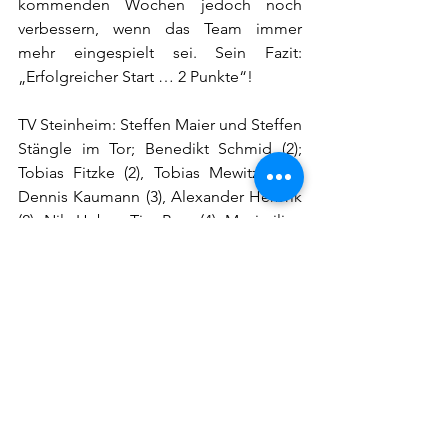
kommenden Wochen jedoch noch 
verbessern, wenn das Team immer 
mehr eingespielt sei. Sein Fazit: 
„Erfolgreicher Start … 2 Punkte“!
TV Steinheim: Steffen Maier und Steffen 
Stängle im Tor; Benedikt Schmid (2); 
Tobias Fitzke (2), Tobias Mewitz (8/4), 
Dennis Kaumann (3), Alexander Herbrik 
(2), Nils Huber, Tim Baur (4), Maximilian 
Rau (2), Luca Hauser, Aron Benz (2), Lars 
Kevin Eisele (2) und Daniel 
Hungerbühler (3)
Schiedsrichter: Armin Frasch 1. 
Heubacher Handballverein und 
Andreas Röhler                            SG 
Weissach im Tal