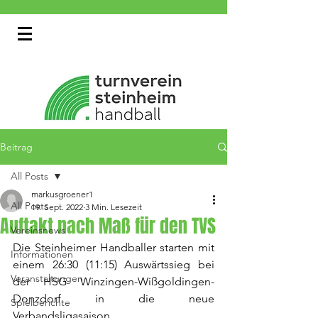
Beitrag
All Posts
markusgroener1
All Posts
19. Sept. 2022
3 Min. Lesezeit
Auftakt nach Maß für den TVS
Vereinsnews
Die Steinheimer Handballer starten mit 
Informationen
einem 26:30 (11:15) Auswärtssieg bei 
Veranstaltungen
der HSG Winzingen-Wißgoldingen-
Donzdorf in die neue 
Spielberichte
Verbandsligasaison