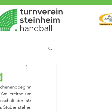
d
henendbeginn 
bestreiten die Verbandsligisten ihr nächstes Spiel in der Georg-Fink-Halle. Am Freitag um 
schaft der SG 
 Stuber stehen 