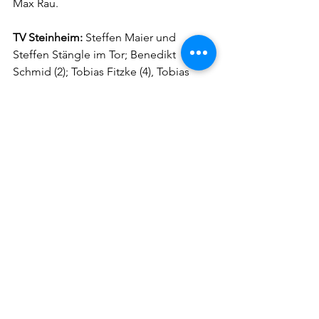
Max Rau. 
TV Steinheim:
 Steffen Maier und 
Steffen Stängle im Tor; Benedikt 
Schmid (2); Tobias Fitzke (4), Tobias 
Mewitz (5), Dennis Kaumann (5), 
Alexander Herbrik (3), Nils Huber (1), 
Tim Baur (3), Maximilian Rau (3/1), Aron 
Benz (2), und Daniel Hungerbühler (8).
Schiedsrichter:
 Benjamin Nebel und 
Moritz Tropper beide TV Plochingen 
2-Min.-Zeitstrafen:
 Sechs gegen 
Steinheim, acht gegen SG He-Li
Rote Karte:
 eine gegen SG He-Li
Zuschauer:
 260
(Heide Kühfuß)