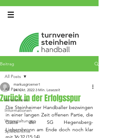
Beitrag
All Posts
markusgroener1
All Posts
24. Okt. 2022
3 Min. Lesezeit
Zurück in der Erfolgsspur
Vereinsnews
Die Steinheimer Handballer bezwingen 
Informationen
in einer langen Zeit offenen Partie, die 
Veranstaltungen
Gäste der SG Hegensberg-
Liebersbronn am Ende doch noch klar 
Spielberichte
mit 36:32 (15:14).