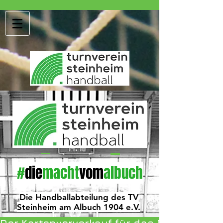
#
die
macht
vom
albuch
Die Handballabteilung des TV
Steinheim am Albuch 1904 e.V.