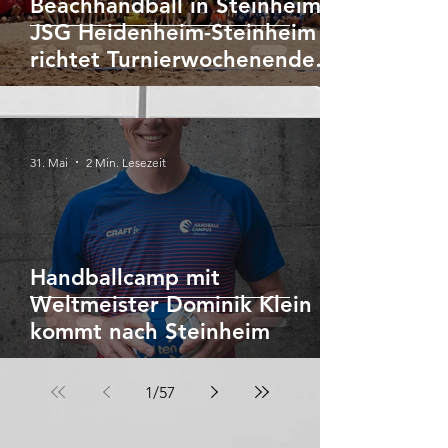
Beachhandball in Steinheim:
JSG Heidenheim-Steinheim
richtet Turnierwochenende
aus
31. Mai
2 Min. Lesezeit
Handballcamp mit
Weltmeister Dominik Klein
kommt nach Steinheim
1
/
57