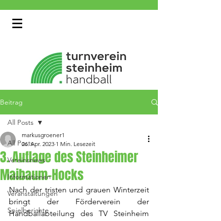
Beitrag
All Posts
markusgroener1
All Posts
26. Apr. 2023
1 Min. Lesezeit
3. Auflage des Steinheimer
Vereinsnews
Maibaum-Hocks
Informationen
Nach der tristen und grauen Winterzeit 
Veranstaltungen
bringt der Förderverein der 
Spielberichte
Handballabteilung des TV Steinheim 