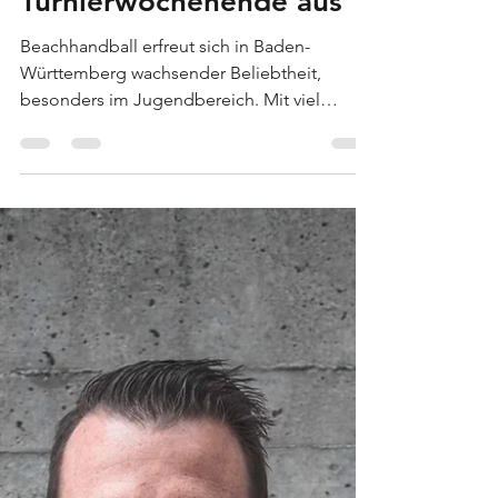
richtet
Turnierwochenende aus
Beachhandball erfreut sich in Baden-
Württemberg wachsender Beliebtheit,
besonders im Jugendbereich. Mit viel
Tempo, spektakulären Spielzügen im Sand
und vereinfachten Regeln bietet die Sportart
ideale Voraussetzungen für junge
Spielerinnen und Spieler. Ein zentrales
Element dieser Entwicklung ist die Mini
Beach-Handball-Turnierserie des Baden-
Württembergischen Handball-Verbands
(BWHV), die 2026 bereits in ihre sechste
Runde geht. Gespielt wird dabei nach
altersgerechten Vorga