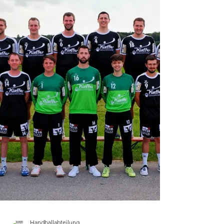
Corinna einen rundum praxisnahen
Lehrgang erleben!! 🙌 Von der Theorie ging
es direkt in die Praxis: Zum Start haben wir
uns intensiv mit dem Rahmenkonzept des
DHB beschäftigt und beleuchtet, welche
Fähigkeiten unsere Jugendspieler in
welchem Alter erlernen sollen. Darauf
aufbauend ging es in die Halle – mit
Mobilisations-, Kräftigungs- und
Koordinationsübungen aus dem
Kinderhandball. Schri