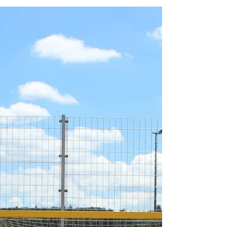
Kinder und Jugendliche. Die Teilnehmer
erwartet ein abwechslungsreiches Programm
mit professionellen Trainingseinheiten,
Technik- und Teamtraining, Sportstationen
sowie einem abschließenden
Handballturnier. Ein besonderes Highlight ist
der Besuch von Weltmeister und Ex-
Nationalspieler Dominik