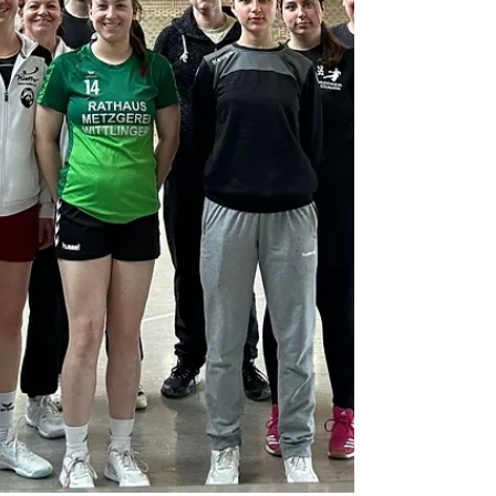
um den scheidenden Trainer Klaus Nissle
vielversprechend mit einem 27:32
Auswärtssieg in die Runde. Das Rückspiel am
vergangenen Samstag stand jedoch unter
komplett anderen Vorzeichen. Wie schon
häufig thematisiert, hatte der TVS während
der gesamten Saison mit ungewöhnlich viel
Verletzungspech und fragwürdig langen Spie