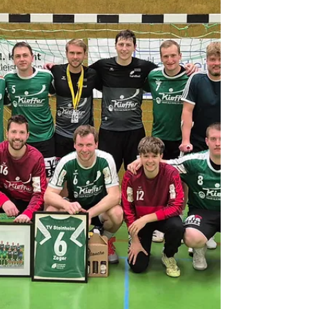
aus. Seit drei Jahren feiert die Steinheimer
Bürgerschaft am „Alten Rathausplatz", ein
Veranstaltungsort, welcher sich als gut
erwiesen hat. Zahlreiche Zuschauerinnen und
Zuschauer versammelten sich gegen 18.30
Uhr rund um den durch die Sandstumpen-
Zwerge bunt geschmückten Maibaum. Ruhig
und von ein paar Windböen begleitet