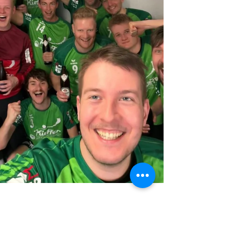
Aufgabe, denn das Team vom Bodensee
hatte nichts zu verlieren. Steinheim dagegen
benötigte dringend noch Punkte, um im
Saisonendspurt den Klassenerhalt sichern zu
können. Die Anfangsphase verlief zunächst
ausgeglichen, ehe sich der TVS nach zehn
Minuten mit 3:6 etwas absetzen konnten. Mit
der ersten Hinausstellung von Marc Zeger
(11. Minute) kam ein Bruch