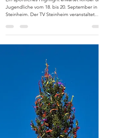
Klein kommt nach
Steinheim
Ein sportliches Highlight erwartet Kinder und
Jugendliche vom 18. bis 20. September in
Steinheim. Der TV Steinheim veranstaltet
gemeinsam mit dem Handball Campus
München ein besonderes Handballcamp für
den Nachwuchs. An drei
abwechslungsreichen Tagen erleben die
Teilnehmerinnen und Teilnehmer
professionelle Trainingseinheiten, jede
Menge Teamgeist und spannende Einblicke
in die Welt des Leistungssports. Die
Teilnehmer trainieren mit Fokus auf Technik
und Teamgeist Im Mittelpu