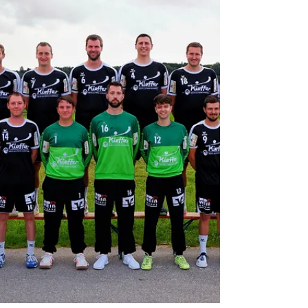
nicht nur von der interimsmäßigen Gerstetter
Georg-Fink-Halle, sondern auch von einigen
Spielern und Trainern. Zurückkehren zur SHB
wird Torwart Felix Bader. Der
großgewachsene Marc Zeger beendet seine
Karriere und steht für den ein oder anderen
Einsatz als „Standby“-Spieler zu Verfügung.
Klaus Nissle lenkte die Jungs na