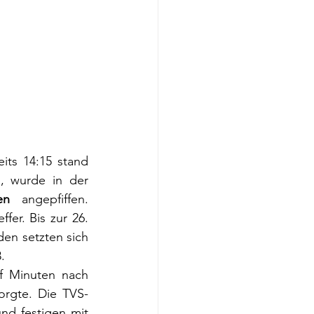
ts 14:15 stand 
, wurde in der 
en
 angepfiffen. 
er. Bis zur 26. 
en setzten sich 
.
f Minuten nach 
orgte. Die TVS-
d festigen mit 