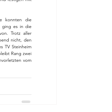
Die erwähnte, kurzweilige Führung der Ersten in der 22. Spielminute konnten die 
ging es in die 
n. Trotz aller 
end nicht, den 
s TV Steinheim 
leibt Rang zwei 
vorletzten vom 