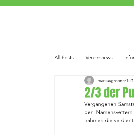
All Posts
Vereinsnews
Info
markusgroener1
21
2/3 der P
Vergangenen Samstag
den Namensvettern 
nahmen die verdient