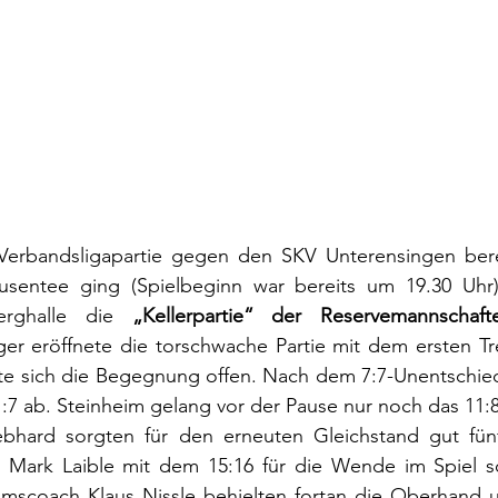
erbandsligapartie gegen den SKV Unterensingen berei
usentee ging (Spielbeginn war bereits um 19.30 Uhr)
erghalle die 
„Kellerpartie“ der Reservemannschaft
r eröffnete die torschwache Partie mit dem ersten Treff
ete sich die Begegnung offen. Nach dem 7:7-Unentschied
:7 ab. Steinheim gelang vor der Pause nur noch das 11:8
bhard sorgten für den erneuten Gleichstand gut fün
r Mark Laible mit dem 15:16 für die Wende im Spiel s
imscoach Klaus Nissle behielten fortan die Oberhand un