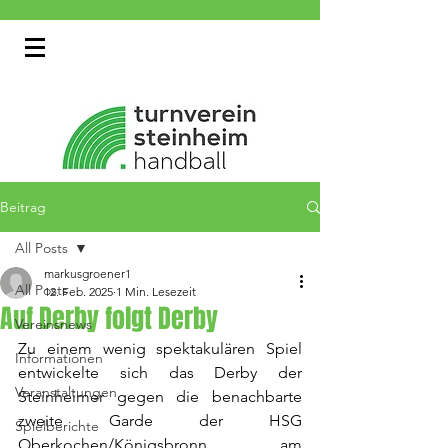
Beitrag
All Posts
markusgroener1
All Posts
12. Feb. 2025
1 Min. Lesezeit
Auf Derby folgt Derby
Vereinsnews
Zu einem wenig spektakulären Spiel 
Informationen
entwickelte sich das Derby der 
Veranstaltungen
Steinheimer gegen die benachbarte 
zweite Garde der HSG 
Spielberichte
Oberkochen/Königsbronn am 