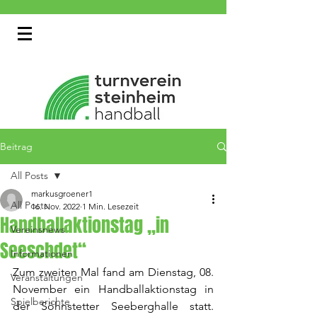
Beitrag
All Posts
markusgroener1
All Posts
16. Nov. 2022
1 Min. Lesezeit
Handballaktionstag „in
Vereinsnews
Seeschdet“
Informationen
Zum zweiten Mal fand am Dienstag, 08. 
Veranstaltungen
November ein Handballaktionstag in 
Spielberichte
der Söhnstetter Seeberghalle statt. 