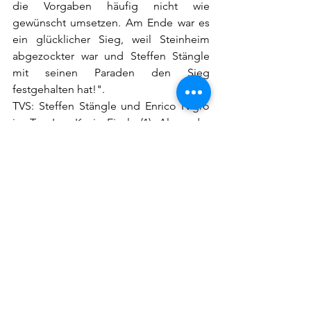
die Vorgaben häufig nicht wie 
gewünscht umsetzen. Am Ende war es 
ein glücklicher Sieg, weil Steinheim 
abgezockter war und Steffen Stängle 
mit seinen Paraden den Sieg 
festgehalten hat!".
TVS: Steffen Stängle und Enrico Nigro 
im Tor; Lars-Kevin Eisele (1), Alexander 
Herbrik, Tobias Fitzke (4), Tobias Mewitz 
(7/5), Dennis Kaumann (4), Lars Braun (1), 
Benedikt Schmid (3), Tim Baur (4), 
Maximilian Rau (2/1), Nick Weireter, Nils 
Huber (1) und Daniel Hungerbühler (3).