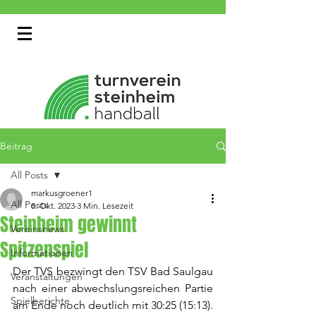
Beitrag
All Posts
markusgroener1
All Posts
8. Okt. 2023
3 Min. Lesezeit
Steinheim gewinnt
Vereinsnews
Spitzenspiel
Informationen
Der TVS bezwingt den TSV Bad Saulgau 
Veranstaltungen
nach einer abwechslungsreichen Partie 
Spielberichte
am Ende noch deutlich mit 30:25 (15:13).