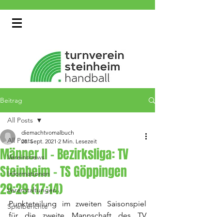
Beitrag
All Posts
diemachtvomalbuch
All Posts
28. Sept. 2021
2 Min. Lesezeit
Männer II - Bezirksliga: TV
Vereinsnews
Steinheim – TS Göppingen
Informationen
29:29 (17:14)
Veranstaltungen
Punkteteilung im zweiten Saisonspiel 
Spielberichte
für die zweite Mannschaft des TV 