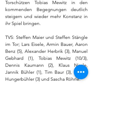
Torschützen Tobias Mewitz in den 
kommenden Begegnungen deutlich 
steigern und wieder mehr Konstanz in 
ihr Spiel bringen. 
TVS: Steffen Maier und Steffen Stängle 
im Tor; Lars Eisele, Armin Bauer, Aaron 
Benz (5), Alexander Herbrik (3), Manuel 
Gebhard (1), Tobias Mewitz (10/3), 
Dennis Kaumann (2), Klaus Nissle, 
Jannik Bühler (1), Tim Baur (3), Daniel 
Hungerbühler (3) und Sascha Röhrle.
Schiedsrichter: Jürgen Trefz TSV 
Bönnigheim, Roland Terfz HSG 
Sulzbach-Murrhardt
2-Min.-Zeitstrafen: drei gegen 
Steinheim, zwei gegen VfL Kirchheim 