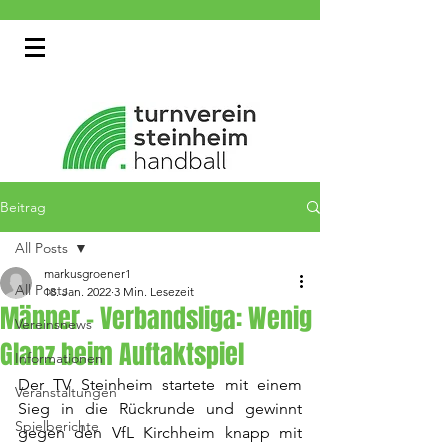
Beitrag
All Posts
markusgroener1
All Posts
18. Jan. 2022
3 Min. Lesezeit
Männer - Verbandsliga: Wenig
Vereinsnews
Glanz beim Auftaktspiel
Informationen
Der TV Steinheim startete mit einem 
Veranstaltungen
Sieg in die Rückrunde und gewinnt 
Spielberichte
gegen den VfL Kirchheim knapp mit 